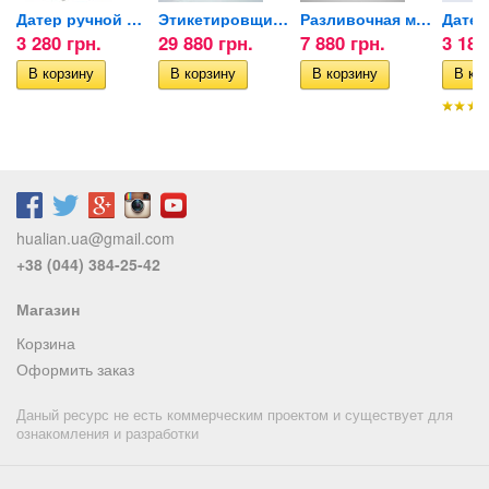
Датер ручной DY-8 (с...
Этикетировщик для бутылок...
Разливочная машина GFK-160
3 280 грн.
29 880 грн.
7 880 грн.
3 180
hualian.ua@gmail.com
+38 (044) 384-25-42
Магазин
Корзина
Оформить заказ
Даный ресурс не есть коммерческим проектом и существует для
ознакомления и разработки